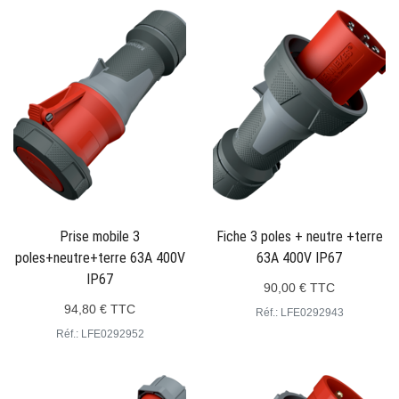
Prise mobile 3
Fiche 3 poles + neutre +terre
poles+neutre+terre 63A 400V
63A 400V IP67
IP67
90,00 € TTC
94,80 € TTC
Réf.: LFE0292943
Réf.: LFE0292952