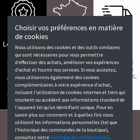
Choisir vos préférences en matière
de cookies
Offert dès
Livraison en
Les meilleurs
Nous utilisons des cookies et des outils similaires
600€
France
marques
qui sont nécessaires pour vous permettre
Les frais de port
d'effectuer des achats, améliorer vos expériences
Livraison dans
Des produits de
sont offerts dès
d'achat et fournir nos services. Si vous acceptez,
toute la France
qualité
600€ d’achats TTC,
nous utiliserons également des cookies
métropolitaine,
selectionnés et
ou 500€ HT.
complémentaires à votre expérience d'achat,
hors Corse.
testés par les
incluant l'utilisation de cookies internes et tiers qui
professionnels.
stockent ou accèdent aux informations standard de
l'appareil tel qu'un identifiant unique. Pour en
savoir plus sur comment et à quelles fins nous
utilisont les informations personnelles (tel que
LaFabriqueElectrique.com
l'historique des commandes de la boutique),
consultez notre
Politique de confidentialité
.