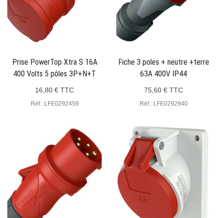
Prise PowerTop Xtra S 16A
Fiche 3 poles + neutre +terre
400 Volts 5 pôles 3P+N+T
63A 400V IP44
16,80 € TTC
75,60 € TTC
Réf.: LFE0292459
Réf.: LFE0292940