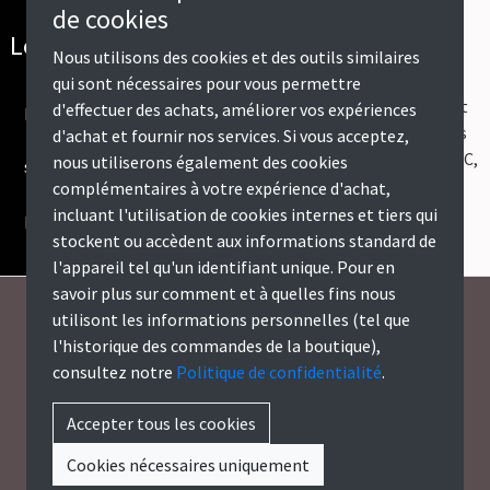
de cookies
Offert dès
Livraison en
Les meilleurs
Nous utilisons des cookies et des outils similaires
600€
France
marques
qui sont nécessaires pour vous permettre
Les frais de port
d'effectuer des achats, améliorer vos expériences
Livraison dans
Des produits de
sont offerts dès
d'achat et fournir nos services. Si vous acceptez,
toute la France
qualité
600€ d’achats TTC,
nous utiliserons également des cookies
métropolitaine,
selectionnés et
ou 500€ HT.
complémentaires à votre expérience d'achat,
hors Corse.
testés par les
incluant l'utilisation de cookies internes et tiers qui
professionnels.
stockent ou accèdent aux informations standard de
l'appareil tel qu'un identifiant unique. Pour en
savoir plus sur comment et à quelles fins nous
utilisont les informations personnelles (tel que
LaFabriqueElectrique.com
l'historique des commandes de la boutique),
consultez notre
Politique de confidentialité
.
Politique de Livraisons
•
Politique de Retours
Accepter tous les cookies
Mentions Légales
•
CGV Particuliers
•
CGV Professionnels
•
Politique de
Confidentialité
Cookies nécessaires uniquement